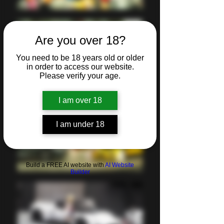
Are you over 18?
You need to be 18 years old or older
in order to access our website.
Please verify your age.
I am over 18
I am under 18
Build a FREE AI website with
AI Website
Builder